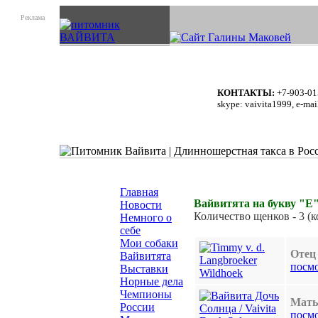
Реклама
КОНТАКТЫ:
+7-903-01
skype: vaivita1999, e-mai
Главная
Вайвитята на букву "Е"
Новости
Количество щенков - 3 (ко
Немного о
себе
Мои собаки
Отец 
Вайвитята
посм
Выставки
Норные дела
Чемпионы
Мать
России
посм