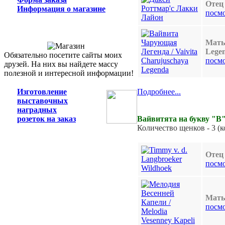
Отец 
Информация о магазине
посм
Мать 
Lege
Обязательно посетите сайты моих
посм
друзей. На них вы найдете массу
полезной и интересной информации!
1
Изготовление
Подробнее...
выставочных
наградных
розеток на заказ
Вайвитята на букву "В"
Количество щенков - 3 (ко
Отец 
посм
Мать
посм