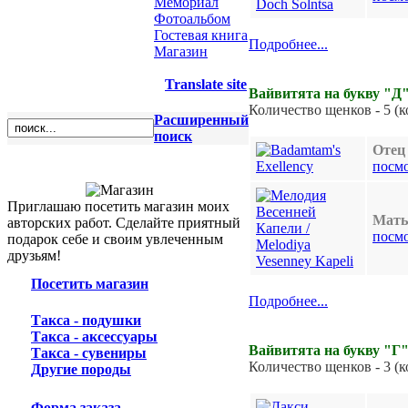
Мемориал
Фотоальбом
1
Гостевая книга
Подробнее...
Магазин
Translate site
Вайвитята на букву "Д"
Количество щенков - 5 (к
Расширенный
поиск
Отец 
посм
Приглашаю посетить магазин моих
Мать
авторских работ. Сделайте приятный
посм
подарок себе и своим увлеченным
друзьям!
Посетить магазин
1
Подробнее...
Такса - подушки
Такса - аксессуары
Вайвитята на букву "Г"
Такса - сувениры
Количество щенков - 3 (к
Другие породы
Форма заказа