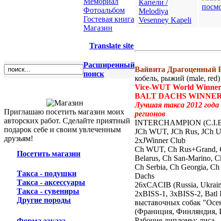
Мемориал
посм
Фотоальбом
Гостевая книга
Магазин
1
Translate site
Расширенный
Вайвита Драгоценный Ру
поиск
кобель, рыжий (male, red)
Vice-WUT World Winner 
BALT DACHS WINNER 
Лучшая такса 2012 года 
Приглашаю посетить магазин моих
регионов
авторских работ. Сделайте приятный
INTERCHAMPION (C.I.B. 
подарок себе и своим увлеченным
JCh WUT, JCh Rus, JCh Uk
друзьям!
2xJWinner Club
Ch WUT, Ch Rus+Grand, C
Посетить магазин
Belarus, Ch San-Marino, C
Ch Serbia, Ch Georgia, Ch
Такса - подушки
Dachs
Такса - аксессуары
26xCACIB (Russia, Ukraim
Такса - сувениры
2xBISS-1, 3xBISS-2, Batl
Другие породы
выставочных собак "Осен
(Франиция, Финляндия, 
Рабочие дипломы: лиса - 1
Форма заказа