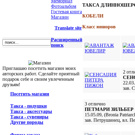
Мемориал
ТАКСА ДЛИННОШЕР
Фотоальбом
Гостевая книга
КОБЕЛИ
Магазин
Класс юниоров
Translate site
Расширенный
поиск
Приглашаю посетить магазин моих
2 отл
авторских работ. Сделайте приятный
СЕН
подарок себе и своим увлеченным
22.03
друзьям!
зав. 
Посетить магазин
3 отлично
Такса - подушки
ПЕТМАРИ ЗИЛЬБЕР
Такса - аксессуары
15.05.09, (Bronia Patri
Такса - сувениры
зав. Петрушинец, вл. 
Другие породы
Форма заказа