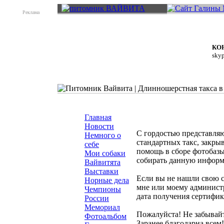
Реклама
КО
skyp
Главная
Новости
С гордостью представляю
Немного о
стандартных такс, закры
себе
помощь в сборе фотобазы
Мои собаки
собирать данную информ
Вайвитята
Выставки
Если вы не нашли свою с
Норные дела
мне или моему администр
Чемпионы
дата получения сертифик
России
Мемориал
Пожалуйста! Не забывайт
Фотоальбом
Заранее благодарна всем!