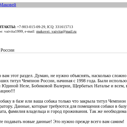
НТАКТЫ:
+7-903-015-09-29, ICQ: 331615713
e: vaivita1999, e-mail:
makovei_vaivita@mail.ru
 вам этот раздел. Думаю, не нужно объяснять, насколько сложн
вших титул Чемпион России, начиная с 1998 года. Были использ
 Юдиной Неле, Бобиковой Валерии, Щербатых Наталье и всем, в
ацию!!!
обаку в базе или ваша собака только что закрыла титул Чемпио
атору. Данные, которые требуются для помещения собаки в базу 
ата, фамилия владельца и город проживания. Так же необходима 
е подавать новые данные! Это нужно прежде всего вам самим!