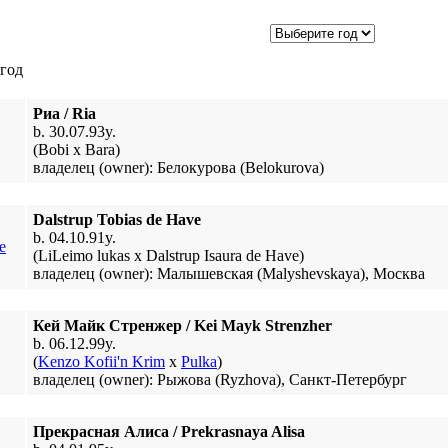
 год
Риа / Ria
b. 30.07.93y.
(Bobi x Bara)
владелец (owner): Белокурова (Belokurova)
Dalstrup Tobias de Have
b. 04.10.91y.
(LiLeimo lukas x Dalstrup Isaura de Have)
владелец (owner): Малышевская (Malyshevskaya), Москва
Кей Майк Стренжер / Kei Mayk Strenzher
b. 06.12.99y.
(
Kenzo Kofii'n Krim
x
Pulka
)
владелец (owner): Рыжова (Ryzhova), Санкт-Петербург
Прекрасная Алиса / Prekrasnaya Alisa