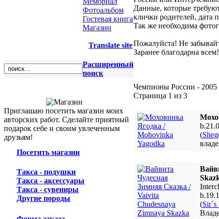
Мемориал
Данные, которые требуют
Фотоальбом
клички родителей, дата 
Гостевая книга
Так же необходима фотог
Магазин
Пожалуйста! Не забывайт
Translate site
Заранее благодарна всем!
Расширенный
поиск
Чемпионы России - 2005
Страница 1 из 3
Приглашаю посетить магазин моих
Мохо
авторских работ. Сделайте приятный
b.21.
подарок себе и своим увлеченным
(
Sheg
друзьям!
владе
Посетить магазин
Вайв
Такса - подушки
Skaz
Такса - аксессуары
Inter
Такса - сувениры
b.19.
Другие породы
(
Sir`s
Владе
Форма заказа