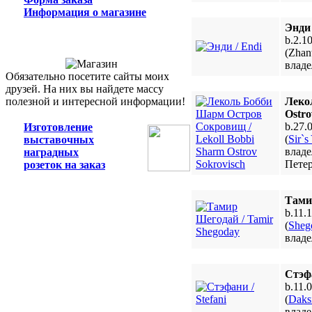
Информация о магазине
Энди 
b.2.10
(Zhan
владе
Обязательно посетите сайты моих
друзей. На них вы найдете массу
полезной и интересной информации!
Леко
Ostro
b.27.
Изготовление
(
Sir`s
выставочных
владе
наградных
Пете
розеток на заказ
Тами
b.11.1
(
Sheg
владе
Стэфа
b.11.0
(
Daksi
владе