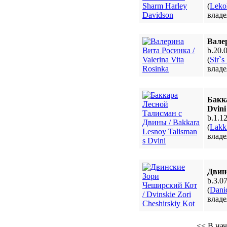
(
Leko
владе
Валер
b.20.
(
Sir`s
владе
Бакк
Dvini
b.1.12
(
Lakki
владе
Двинс
b.3.07
(
Dani
владе
<< В на