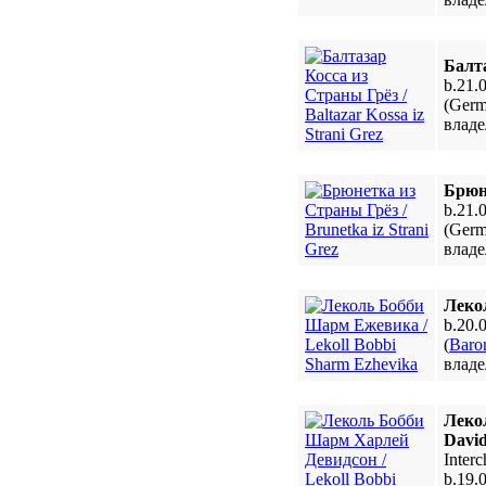
Балта
b.21.
(Germ
владе
Брюне
b.21.
(Germ
владе
Леко
b.20.
(
Baro
владе
Леко
Davi
Inter
b.19.