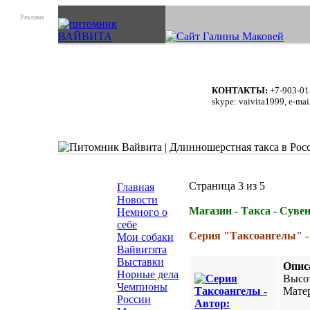
Реклама
КОНТАКТЫ:
+7-903-01
skype: vaivita1999, e-mai
Страница 3 из 5
Главная
Новости
Магазин - Такса - Сув
Немного о
себе
Серия "Таксоангелы" -
Мои собаки
Вайвитята
Выставки
Опис
Норные дела
Высот
Чемпионы
Матер
России