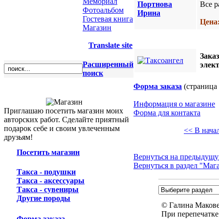
Мемориал
Все р
Фотоальбом
Гостевая книга
Цена:
Магазин
Translate site
Зака
Расширенный
элек
поиск
Форма заказа
(страница 
Информация о магазине
Приглашаю посетить магазин моих
Форма для контакта
авторских работ. Сделайте приятный
подарок себе и своим увлеченным
<< В нача
друзьям!
Посетить магазин
Вернуться на предыдущу
Вернуться в раздел "Маг
Такса - подушки
Такса - аксессуары
Такса - сувениры
Другие породы
© Галина Маковей
При перепечатке
Форма заказа