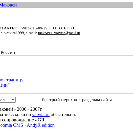
НТАКТЫ:
+7-903-015-09-29, ICQ: 331615713
e: vaivita1999, e-mail:
makovei_vaivita@mail.ru
ю страницу
азин"
быстрый переход к разделам сайта
ковей - 2006 - 2007г.
атке ссылка на
vaivita.ru
обязательна.
и сопровождение - GR
Joomla CMS
-
AndyR edition