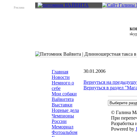
Реклама
КО
skyp
30.01.2006
Главная
Новости
Вернуться на предыдущу
Немного о
Вернуться в раздел "Маг
себе
Мои собаки
Вайвитята
Выставки
Норные дела
© Галина Ма
Чемпионы
При перепеч
России
Разработка 
Мемориал
Powered by
Фотоальбом